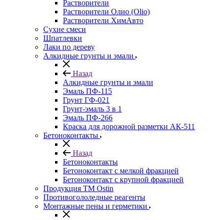
Растворители
Растворители Олио (Olio)
Растворители ХимАвто
Сухие смеси
Шпатлевки
Лаки по дереву
Алкидные грунты и эмали
Назад
Алкидные грунты и эмали
Эмаль ПФ-115
Грунт ГФ-021
Грунт-эмаль 3 в 1
Эмаль ПФ-266
Краска для дорожной разметки АК-511
Бетоноконтакты
Назад
Бетоноконтакты
Бетоноконтакт с мелкой фракцией
Бетоноконтакт с крупной фракцией
Продукция ТМ Ostin
Противогололедные реагенты
Монтажные пены и герметики