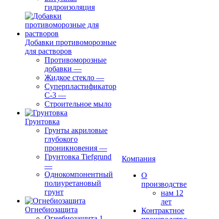
гидроизоляция
Добавки противоморозные
для растворов
Противоморозные
добавки
—
Жидкое стекло
—
Суперпластификатор
С-3
—
Строительное мыло
Грунтовка
Грунты акриловые
глубокого
проникновения
—
Грунтовка Tiefgrund
Компания
—
Однокомпонентный
О
полиуретановый
производстве
грунт
нам 12
лет
Огнебиозащита
Контрактное
Огнебиозащита 1