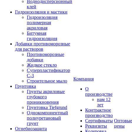
Воднодисперсионный
клей
Гидроизоляция и мастики
Гидроизоляция
полимерная
акриловая
Битумная
гидроизоляция
Добавки противоморозные
для растворов
Противоморозные
добавки
Жидкое стекло
Суперпластификатор
С-3
Компания
Строительное мыло
Грунтовка
О
Грунты акриловые
производстве
глубокого
нам 12
проникновения
лет
Грунтовка Tiefgrund
Контрактное
Однокомпонентный
производство
полиуретановый
Сертификаты
Оптовы
грунт
Реквизиты
цены
Огнебиозащита
Колеровка