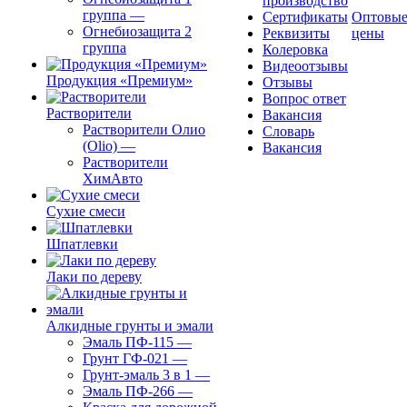
производство
группа
—
Сертификаты
Оптовы
Огнебиозащита 2
Реквизиты
цены
группа
Колеровка
Видеоотзывы
Продукция «Премиум»
Отзывы
Вопрос ответ
Растворители
Вакансия
Растворители Олио
Словарь
(Olio)
—
Вакансия
Растворители
ХимАвто
Сухие смеси
Шпатлевки
Лаки по дереву
Алкидные грунты и эмали
Эмаль ПФ-115
—
Грунт ГФ-021
—
Грунт-эмаль 3 в 1
—
Эмаль ПФ-266
—