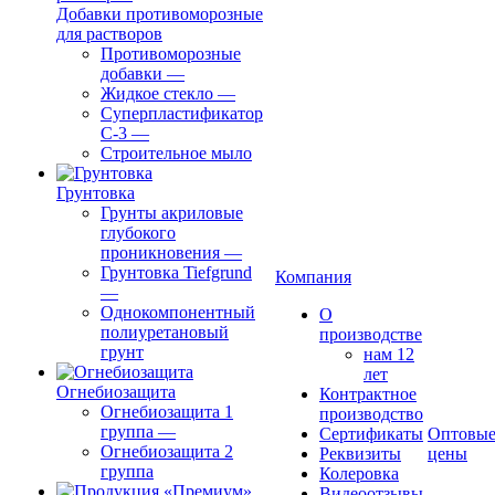
Добавки противоморозные
для растворов
Противоморозные
добавки
—
Жидкое стекло
—
Суперпластификатор
С-3
—
Строительное мыло
Грунтовка
Грунты акриловые
глубокого
проникновения
—
Грунтовка Tiefgrund
Компания
—
Однокомпонентный
О
полиуретановый
производстве
грунт
нам 12
лет
Огнебиозащита
Контрактное
Огнебиозащита 1
производство
группа
—
Сертификаты
Оптовы
Огнебиозащита 2
Реквизиты
цены
группа
Колеровка
Видеоотзывы