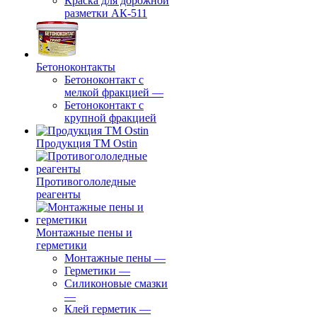
Краска для дорожной
разметки АК-511
Бетоноконтакты
Бетоноконтакт с
мелкой фракцией
—
Бетоноконтакт с
крупной фракцией
Продукция ТМ Ostin
Противогололедные
реагенты
Монтажные пены и
герметики
Монтажные пены
—
Герметики
—
Силиконовые смазки
—
Клей герметик
—