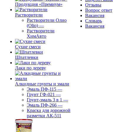
Продукция «Премиум»
Отзывы
Вопрос ответ
Растворители
Вакансия
Растворители Олио
Словарь
(Olio)
—
Вакансия
Растворители
ХимАвто
Сухие смеси
Шпатлевки
Лаки по дереву
Алкидные грунты и эмали
Эмаль ПФ-115
—
Грунт ГФ-021
—
Грунт-эмаль 3 в 1
—
Эмаль ПФ-266
—
Краска для дорожной
разметки АК-511