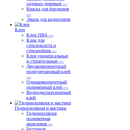
садовых деревьев
—
⁠Краска для бордюров
—
Эмаль для радиаторов
Клеи
Клеи ПВА
—
Клеи для
стеклохолста и
стеклообоев
—
Клеи универсальные
и строительные
—
Двухкомпонентный
полиуретановый клей
—
Однокомпонентный
полимерный клей
—
Воднодисперсионный
клей
Гидроизоляция и мастики
Гидроизоляция
полимерная
акриловая
—
Битумная