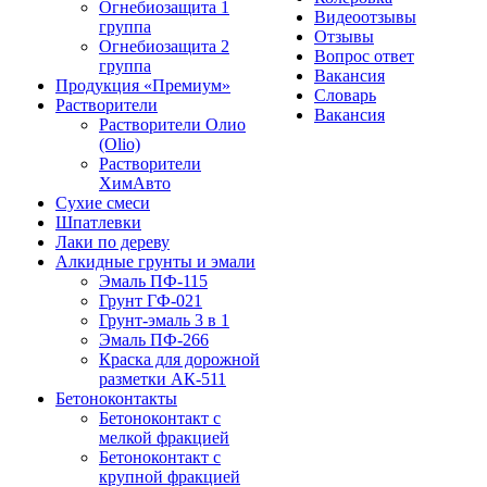
Огнебиозащита 1
Видеоотзывы
группа
Отзывы
Огнебиозащита 2
Вопрос ответ
группа
Вакансия
Продукция «Премиум»
Словарь
Растворители
Вакансия
Растворители Олио
(Olio)
Растворители
ХимАвто
Сухие смеси
Шпатлевки
Лаки по дереву
Алкидные грунты и эмали
Эмаль ПФ-115
Грунт ГФ-021
Грунт-эмаль 3 в 1
Эмаль ПФ-266
Краска для дорожной
разметки АК-511
Бетоноконтакты
Бетоноконтакт с
мелкой фракцией
Бетоноконтакт с
крупной фракцией