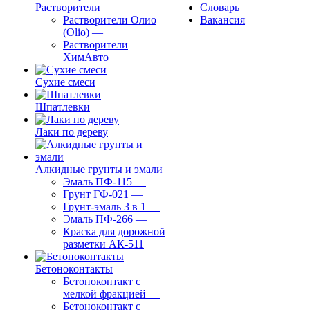
Растворители
Словарь
Растворители Олио
Вакансия
(Olio)
—
Растворители
ХимАвто
Сухие смеси
Шпатлевки
Лаки по дереву
Алкидные грунты и эмали
Эмаль ПФ-115
—
Грунт ГФ-021
—
Грунт-эмаль 3 в 1
—
Эмаль ПФ-266
—
Краска для дорожной
разметки АК-511
Бетоноконтакты
Бетоноконтакт с
мелкой фракцией
—
Бетоноконтакт с