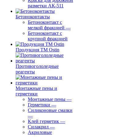
Краска для дорожной
разметки АК-511
Бетоноконтакты
Бетоноконтакт с
мелкой фракцией
—
Бетоноконтакт с
крупной фракцией
Продукция ТМ Ostin
Противогололедные
реагенты
Монтажные пены и
герметики
Монтажные пены
—
Герметики
—
Силиконовые смазки
—
Клей герметик
—
Силакрил
—
Акриловые