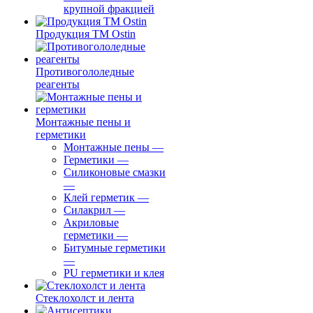
крупной фракцией
Продукция ТМ Ostin
Противогололедные
реагенты
Монтажные пены и
герметики
Монтажные пены
—
Герметики
—
Силиконовые смазки
—
Клей герметик
—
Силакрил
—
Акриловые
герметики
—
Битумные герметики
—
PU герметики и клея
Стеклохолст и лента