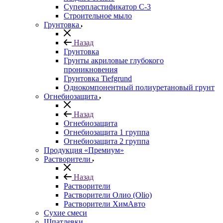
Суперпластификатор С-3
Строительное мыло
Грунтовка
Назад
Грунтовка
Грунты акриловые глубокого
проникновения
Грунтовка Tiefgrund
Однокомпонентный полиуретановый грунт
Огнебиозащита
Назад
Огнебиозащита
Огнебиозащита 1 группа
Огнебиозащита 2 группа
Продукция «Премиум»
Растворители
Назад
Растворители
Растворители Олио (Olio)
Растворители ХимАвто
Сухие смеси
Шпатлевки