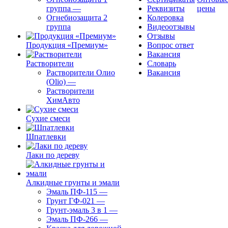
группа
—
Реквизиты
цены
Огнебиозащита 2
Колеровка
группа
Видеоотзывы
Отзывы
Продукция «Премиум»
Вопрос ответ
Вакансия
Растворители
Словарь
Растворители Олио
Вакансия
(Olio)
—
Растворители
ХимАвто
Сухие смеси
Шпатлевки
Лаки по дереву
Алкидные грунты и эмали
Эмаль ПФ-115
—
Грунт ГФ-021
—
Грунт-эмаль 3 в 1
—
Эмаль ПФ-266
—