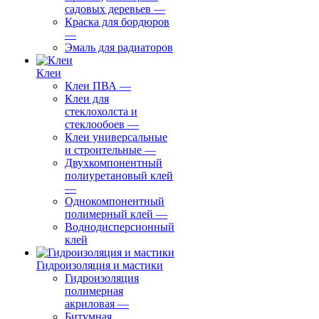
садовых деревьев
—
⁠Краска для бордюров
—
Эмаль для радиаторов
Клеи
Клеи ПВА
—
Клеи для
стеклохолста и
стеклообоев
—
Клеи универсальные
и строительные
—
Двухкомпонентный
полиуретановый клей
—
Однокомпонентный
полимерный клей
—
Воднодисперсионный
клей
Гидроизоляция и мастики
Гидроизоляция
полимерная
акриловая
—
Битумная