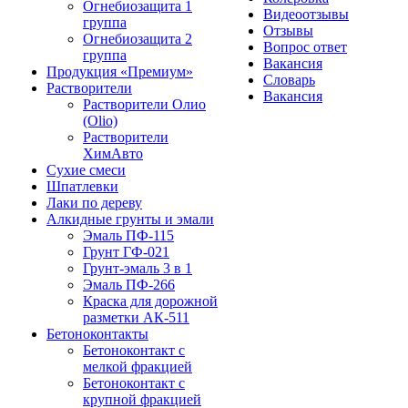
Огнебиозащита 1
Видеоотзывы
группа
Отзывы
Огнебиозащита 2
Вопрос ответ
группа
Вакансия
Продукция «Премиум»
Словарь
Растворители
Вакансия
Растворители Олио
(Olio)
Растворители
ХимАвто
Сухие смеси
Шпатлевки
Лаки по дереву
Алкидные грунты и эмали
Эмаль ПФ-115
Грунт ГФ-021
Грунт-эмаль 3 в 1
Эмаль ПФ-266
Краска для дорожной
разметки АК-511
Бетоноконтакты
Бетоноконтакт с
мелкой фракцией
Бетоноконтакт с
крупной фракцией