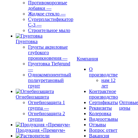
Противоморозные
добавки
—
Жидкое стекло
—
Суперпластификатор
С-3
—
Строительное мыло
Грунтовка
Грунты акриловые
глубокого
проникновения
—
Компания
Грунтовка Tiefgrund
—
О
Однокомпонентный
производстве
полиуретановый
нам 12
грунт
лет
Контрактное
Огнебиозащита
производство
Огнебиозащита 1
Сертификаты
Оптовы
группа
—
Реквизиты
цены
Огнебиозащита 2
Колеровка
группа
Видеоотзывы
Отзывы
Продукция «Премиум»
Вопрос ответ
Вакансия