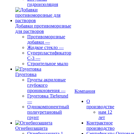
гидроизоляция
Добавки противоморозные
для растворов
Противоморозные
добавки
—
Жидкое стекло
—
Суперпластификатор
С-3
—
Строительное мыло
Грунтовка
Грунты акриловые
глубокого
проникновения
—
Компания
Грунтовка Tiefgrund
—
О
Однокомпонентный
производстве
полиуретановый
нам 12
грунт
лет
Контрактное
Огнебиозащита
производство
Огнебиозащита 1
Сертификаты
Оптовы