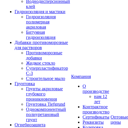
Воднодисперсионный
клей
Гидроизоляция и мастики
Гидроизоляция
полимерная
акриловая
Битумная
гидроизоляция
Добавки противоморозные
для растворов
Противоморозные
добавки
Жидкое стекло
Суперпластификатор
С-3
Компания
Строительное мыло
Грунтовка
О
Грунты акриловые
производстве
глубокого
нам 12
проникновения
лет
Грунтовка Tiefgrund
Контрактное
Однокомпонентный
производство
полиуретановый
Сертификаты
Оптовы
грунт
Реквизиты
цены
Огнебиозащита
Колеровка