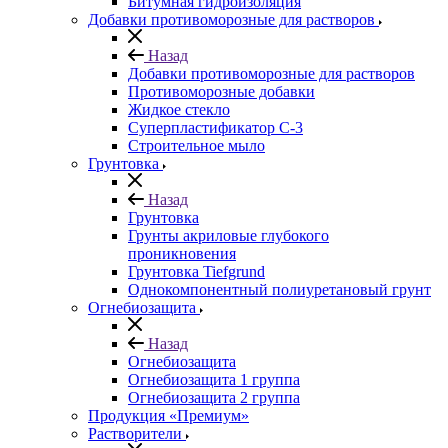
Битумная гидроизоляция
Добавки противоморозные для растворов
Назад
Добавки противоморозные для растворов
Противоморозные добавки
Жидкое стекло
Суперпластификатор С-3
Строительное мыло
Грунтовка
Назад
Грунтовка
Грунты акриловые глубокого
проникновения
Грунтовка Tiefgrund
Однокомпонентный полиуретановый грунт
Огнебиозащита
Назад
Огнебиозащита
Огнебиозащита 1 группа
Огнебиозащита 2 группа
Продукция «Премиум»
Растворители