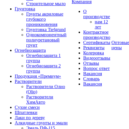
Компания
Строительное мыло
Грунтовка
О
Грунты акриловые
производстве
глубокого
нам 12
проникновения
лет
Грунтовка Tiefgrund
Контрактное
Однокомпонентный
производство
полиуретановый
Сертификаты
Оптовы
грунт
Реквизиты
цены
Огнебиозащита
Колеровка
Огнебиозащита 1
Видеоотзывы
группа
Отзывы
Огнебиозащита 2
Вопрос ответ
группа
Вакансия
Продукция «Премиум»
Словарь
Растворители
Вакансия
Растворители Олио
(Olio)
Растворители
ХимАвто
Сухие смеси
Шпатлевки
Лаки по дереву
Алкидные грунты и эмали
Эмаль ПФ-115