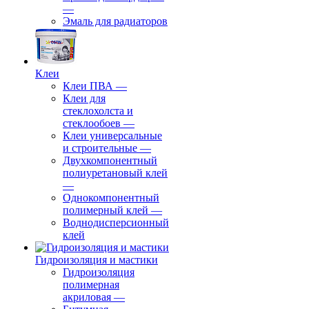
—
Эмаль для радиаторов
Клеи
Клеи ПВА
—
Клеи для
стеклохолста и
стеклообоев
—
Клеи универсальные
и строительные
—
Двухкомпонентный
полиуретановый клей
—
Однокомпонентный
полимерный клей
—
Воднодисперсионный
клей
Гидроизоляция и мастики
Гидроизоляция
полимерная
акриловая
—