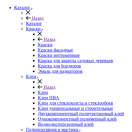
Каталог
Назад
Каталог
Краски
Назад
Краски
Краски фасадные
Краски интерьерные
Краска для защиты садовых деревьев
⁠Краска для бордюров
Эмаль для радиаторов
Клеи
Назад
Клеи
Клеи ПВА
Клеи для стеклохолста и стеклообоев
Клеи универсальные и строительные
Двухкомпонентный полиуретановый клей
Однокомпонентный полимерный клей
Воднодисперсионный клей
Гидроизоляция и мастики