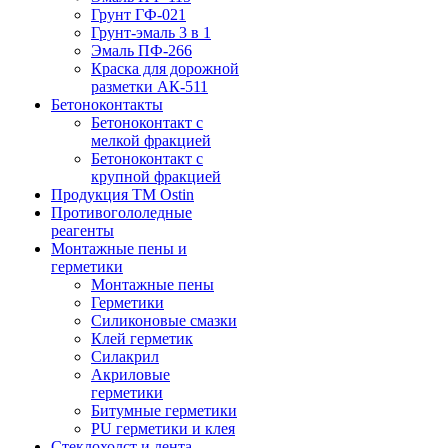
Грунт ГФ-021
Грунт-эмаль 3 в 1
Эмаль ПФ-266
Краска для дорожной
разметки АК-511
Бетоноконтакты
Бетоноконтакт с
мелкой фракцией
Бетоноконтакт с
крупной фракцией
Продукция ТМ Ostin
Противогололедные
реагенты
Монтажные пены и
герметики
Монтажные пены
Герметики
Силиконовые смазки
Клей герметик
Силакрил
Акриловые
герметики
Битумные герметики
PU герметики и клея
Стеклохолст и лента