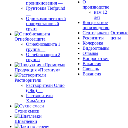
О
проникновения
—
производстве
Грунтовка Tiefgrund
нам 12
—
лет
Однокомпонентный
Контрактное
полиуретановый
производство
грунт
Сертификаты
Оптовы
Реквизиты
цены
Огнебиозащита
Колеровка
Огнебиозащита 1
Видеоотзывы
группа
—
Отзывы
Огнебиозащита 2
Вопрос ответ
группа
Вакансия
Словарь
Продукция «Премиум»
Вакансия
Растворители
Растворители Олио
(Olio)
—
Растворители
ХимАвто
Сухие смеси
Шпатлевки