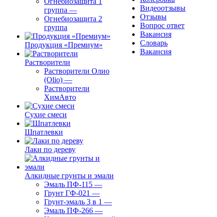
Огнебиозащита 1
Видеоотзывы
группа
—
Отзывы
Огнебиозащита 2
Вопрос ответ
группа
Вакансия
Словарь
Продукция «Премиум»
Вакансия
Растворители
Растворители Олио
(Olio)
—
Растворители
ХимАвто
Сухие смеси
Шпатлевки
Лаки по дереву
Алкидные грунты и эмали
Эмаль ПФ-115
—
Грунт ГФ-021
—
Грунт-эмаль 3 в 1
—
Эмаль ПФ-266
—