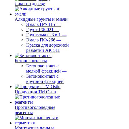
Лаки по дереву
Алкидные грунты и эмали
Эмаль ПФ-115
—
Грунт ГФ-021
—
Грунт-эмаль 3 в 1
—
Эмаль ПФ-266
—
Краска для дорожной
разметки АК-511
Бетоноконтакты
Бетоноконтакт с
мелкой фракцией
—
Бетоноконтакт с
крупной фракцией
Продукция ТМ Ostin
Противогололедные
реагенты
Монтажные пены и