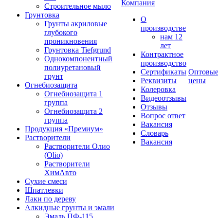
Компания
Строительное мыло
Грунтовка
О
Грунты акриловые
производстве
глубокого
нам 12
проникновения
лет
Грунтовка Tiefgrund
Контрактное
Однокомпонентный
производство
полиуретановый
Сертификаты
Оптовы
грунт
Реквизиты
цены
Огнебиозащита
Колеровка
Огнебиозащита 1
Видеоотзывы
группа
Отзывы
Огнебиозащита 2
Вопрос ответ
группа
Вакансия
Продукция «Премиум»
Словарь
Растворители
Вакансия
Растворители Олио
(Olio)
Растворители
ХимАвто
Сухие смеси
Шпатлевки
Лаки по дереву
Алкидные грунты и эмали
Эмаль ПФ-115