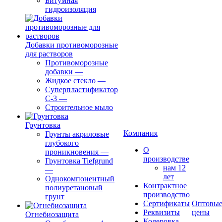
Битумная
гидроизоляция
Добавки противоморозные
для растворов
Противоморозные
добавки
—
Жидкое стекло
—
Суперпластификатор
С-3
—
Строительное мыло
Грунтовка
Компания
Грунты акриловые
глубокого
О
проникновения
—
производстве
Грунтовка Tiefgrund
нам 12
—
лет
Однокомпонентный
Контрактное
полиуретановый
производство
грунт
Сертификаты
Оптовы
Реквизиты
цены
Огнебиозащита
Колеровка