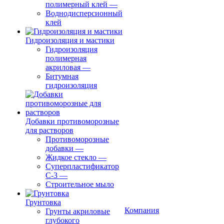
полимерный клей
—
Воднодисперсионный
клей
Гидроизоляция и мастики
Гидроизоляция
полимерная
акриловая
—
Битумная
гидроизоляция
Добавки противоморозные
для растворов
Противоморозные
добавки
—
Жидкое стекло
—
Суперпластификатор
С-3
—
Строительное мыло
Грунтовка
Компания
Грунты акриловые
глубокого