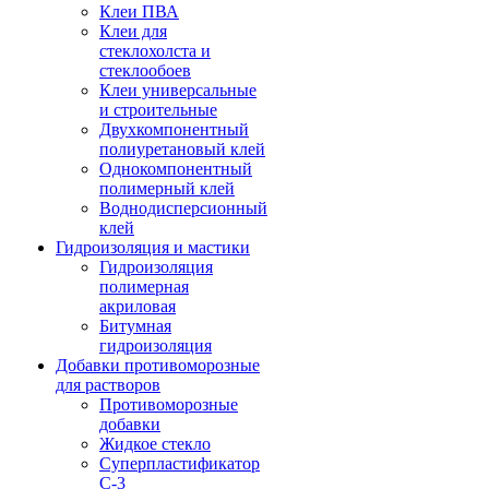
Клеи ПВА
Клеи для
стеклохолста и
стеклообоев
Клеи универсальные
и строительные
Двухкомпонентный
полиуретановый клей
Однокомпонентный
полимерный клей
Воднодисперсионный
клей
Гидроизоляция и мастики
Гидроизоляция
полимерная
акриловая
Битумная
гидроизоляция
Добавки противоморозные
для растворов
Противоморозные
добавки
Жидкое стекло
Суперпластификатор
С-3