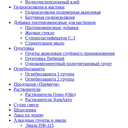
Воднодисперсионный клей
Гидроизоляция и мастики
Гидроизоляция полимерная акриловая
Битумная гидроизоляция
Добавки противоморозные для растворов
Противоморозные добавки
Жидкое стекло
Суперпластификатор С-3
Строительное мыло
Грунтовка
Грунты акриловые глубокого проникновения
Грунтовка Tiefgrund
Однокомпонентный полиуретановый грунт
Огнебиозащита
Огнебиозащита 1 группа
Огнебиозащита 2 группа
Продукция «Премиум»
Растворители
Растворители Олио (Olio)
Растворители ХимАвто
Сухие смеси
Шпатлевки
Лаки по дереву
Алкидные грунты и эмали
Эмаль ПФ-115