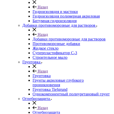
Назад
Гидроизоляция и мастики
Гидроизоляция полимерная акриловая
Битумная гидроизоляция
Добавки противоморозные для растворов
Назад
Добавки противоморозные для растворов
Противоморозные добавки
Жидкое стекло
Суперпластификатор С-3
Строительное мыло
Грунтовка
Назад
Грунтовка
Грунты акриловые глубокого
проникновения
Грунтовка Tiefgrund
Однокомпонентный полиуретановый грунт
Огнебиозащита
Назад
Огнебиозащита