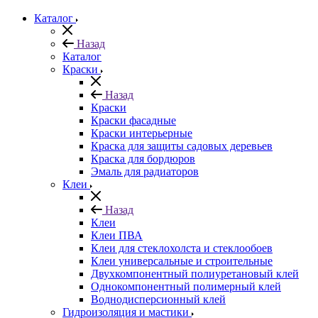
Каталог
Назад
Каталог
Краски
Назад
Краски
Краски фасадные
Краски интерьерные
Краска для защиты садовых деревьев
⁠Краска для бордюров
Эмаль для радиаторов
Клеи
Назад
Клеи
Клеи ПВА
Клеи для стеклохолста и стеклообоев
Клеи универсальные и строительные
Двухкомпонентный полиуретановый клей
Однокомпонентный полимерный клей
Воднодисперсионный клей
Гидроизоляция и мастики