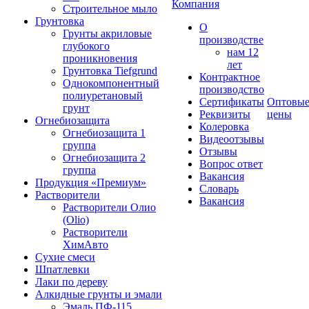
Компания
Строительное мыло
Грунтовка
О
Грунты акриловые
производстве
глубокого
нам 12
проникновения
лет
Грунтовка Tiefgrund
Контрактное
Однокомпонентный
производство
полиуретановый
Сертификаты
Оптовы
грунт
Реквизиты
цены
Огнебиозащита
Колеровка
Огнебиозащита 1
Видеоотзывы
группа
Отзывы
Огнебиозащита 2
Вопрос ответ
группа
Вакансия
Продукция «Премиум»
Словарь
Растворители
Вакансия
Растворители Олио
(Olio)
Растворители
ХимАвто
Сухие смеси
Шпатлевки
Лаки по дереву
Алкидные грунты и эмали
Эмаль ПФ-115