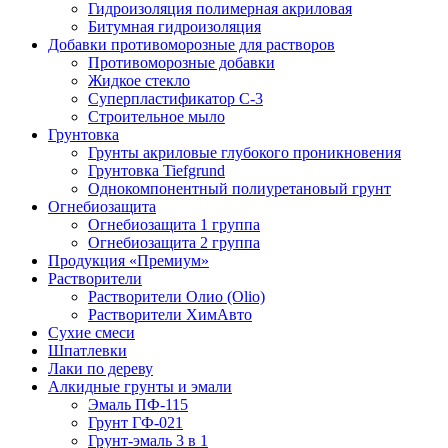
Гидроизоляция полимерная акриловая
Битумная гидроизоляция
Добавки противоморозные для растворов
Противоморозные добавки
Жидкое стекло
Суперпластификатор С-3
Строительное мыло
Грунтовка
Грунты акриловые глубокого проникновения
Грунтовка Tiefgrund
Однокомпонентный полиуретановый грунт
Огнебиозащита
Огнебиозащита 1 группа
Огнебиозащита 2 группа
Продукция «Премиум»
Растворители
Растворители Олио (Olio)
Растворители ХимАвто
Сухие смеси
Шпатлевки
Лаки по дереву
Алкидные грунты и эмали
Эмаль ПФ-115
Грунт ГФ-021
Грунт-эмаль 3 в 1