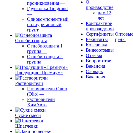
О
проникновения
—
производстве
Грунтовка Tiefgrund
нам 12
—
лет
Однокомпонентный
Контрактное
полиуретановый
производство
грунт
Сертификаты
Оптовы
Реквизиты
цены
Огнебиозащита
Колеровка
Огнебиозащита 1
Видеоотзывы
группа
—
Отзывы
Огнебиозащита 2
Вопрос ответ
группа
Вакансия
Словарь
Продукция «Премиум»
Вакансия
Растворители
Растворители Олио
(Olio)
—
Растворители
ХимАвто
Сухие смеси
Шпатлевки