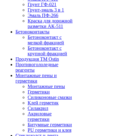
Грунт ГФ-021
Грунт-эмаль 3 в 1
Эмаль ПФ-266
Краска для дорожной
разметки АК-511
Бетоноконтакты
Бетоноконтакт с
мелкой фракцией
Бетоноконтакт с
крупной фракцией
Продукция ТМ Ostin
Противогололедные
реагенты
Монтажные пены и
герметики
Монтажные пены
Герметики
Силиконовые смазки
Клей герметик
Силакрил
Акриловые
герметики
Битумные герметики
PU герметики и клея
Стеклохолст и лента