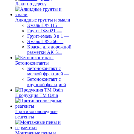
Лаки по дереву
Алкидные грунты и эмали
Эмаль ПФ-115
—
Грунт ГФ-021
—
Грунт-эмаль 3 в 1
—
Эмаль ПФ-266
—
Краска для дорожной
разметки АК-511
Бетоноконтакты
Бетоноконтакт с
мелкой фракцией
—
Бетоноконтакт с
крупной фракцией
Продукция ТМ Ostin
Противогололедные
реагенты
Монтажные пены и