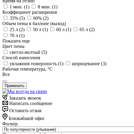
Время на отлип
1 мин. (
1
)
8 мин. (
1
)
Коэффициент расширения
35% (
5
)
60% (
2
)
Объем пены в баллоне (выход)
25 л (
2
)
50 л (
1
)
60 л (
1
)
65 л (
2
)
70 л (
1
)
Показать еще
Цвет пены
светло-желтый (
5
)
Способ нанесения
увлажнив поверхность (
1
)
шприцевание (
3
)
Рабочая температура, °С
Все
Применить
Заказать звонок
Написать сообщение
Оставить отзыв
Ближайший офис
Фильтр