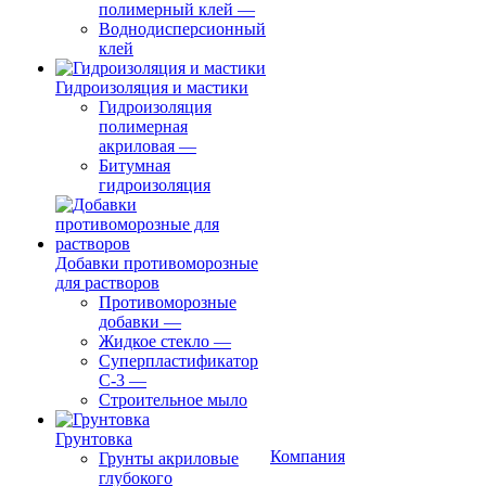
полимерный клей
—
Воднодисперсионный
клей
Гидроизоляция и мастики
Гидроизоляция
полимерная
акриловая
—
Битумная
гидроизоляция
Добавки противоморозные
для растворов
Противоморозные
добавки
—
Жидкое стекло
—
Суперпластификатор
С-3
—
Строительное мыло
Грунтовка
Компания
Грунты акриловые
глубокого