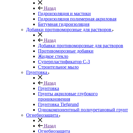
Назад
Гидроизоляция и мастики
Гидроизоляция полимерная акриловая
Битумная гидроизоляция
Добавки противоморозные для растворов
Назад
Добавки противоморозные для растворов
Противоморозные добавки
Жидкое стекло
Суперпластификатор С-3
Строительное мыло
Грунтовка
Назад
Грунтовка
Грунты акриловые глубокого
проникновения
Грунтовка Tiefgrund
Однокомпонентный полиуретановый грунт
Огнебиозащита
Назад
Огнебиозащита