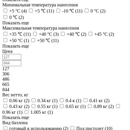
Минимальная температура нанесения
+5 °С (
4
)
+5 ℃ (
11
)
-10 ℃ (
11
)
0 °С (
2
)
0 ℃ (
2
)
Показать еще
Максимальная температура нанесения
+35 ℃ (
11
)
+40 °С (
3
)
+40 ℃ (
2
)
+45 °С (
2
)
+50 °С (
1
)
+50 ℃ (
11
)
Показать еще
Цена
127
306
486
665
844
Вес нетто, кг
0.06 кг (
2
)
0.34 кг (
1
)
0.4 к (
1
)
0.41 кг (
2
)
0.43 кг (
2
)
0.55 кг (
1
)
0.65 кг (
1
)
0.89 кг (
2
)
0.96 кг (
1
)
1.005 кг (
1
)
Показать еще
Вид баллона
готовый к использованию (
2
)
Под пистолет (
10
)