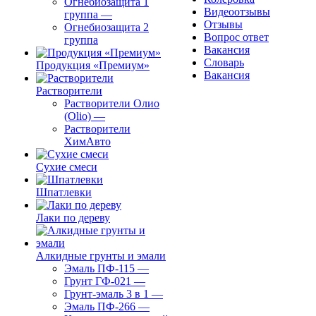
Огнебиозащита 1
Видеоотзывы
группа
—
Отзывы
Огнебиозащита 2
Вопрос ответ
группа
Вакансия
Словарь
Продукция «Премиум»
Вакансия
Растворители
Растворители Олио
(Olio)
—
Растворители
ХимАвто
Сухие смеси
Шпатлевки
Лаки по дереву
Алкидные грунты и эмали
Эмаль ПФ-115
—
Грунт ГФ-021
—
Грунт-эмаль 3 в 1
—
Эмаль ПФ-266
—