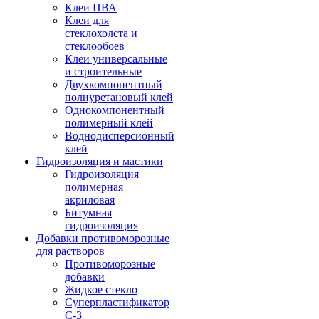
Клеи ПВА
Клеи для
стеклохолста и
стеклообоев
Клеи универсальные
и строительные
Двухкомпонентный
полиуретановый клей
Однокомпонентный
полимерный клей
Воднодисперсионный
клей
Гидроизоляция и мастики
Гидроизоляция
полимерная
акриловая
Битумная
гидроизоляция
Добавки противоморозные
для растворов
Противоморозные
добавки
Жидкое стекло
Суперпластификатор
С-3