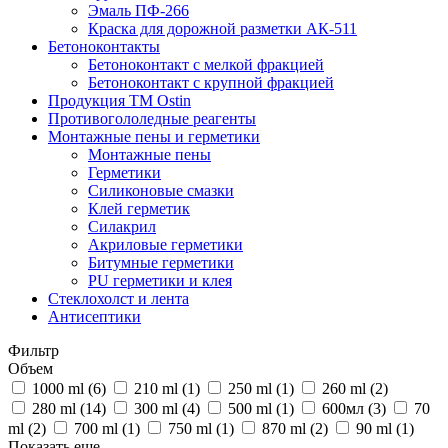
Эмаль ПФ-266
Краска для дорожной разметки АК-511
Бетоноконтакты
Бетоноконтакт с мелкой фракцией
Бетоноконтакт с крупной фракцией
Продукция ТМ Ostin
Противогололедные реагенты
Монтажные пены и герметики
Монтажные пены
Герметики
Силиконовые смазки
Клей герметик
Силакрил
Акриловые герметики
Битумные герметики
PU герметики и клея
Стеклохолст и лента
Антисептики
Фильтр
Объем
1000 ml (
6
)
210 ml (
1
)
250 ml (
1
)
260 ml (
2
)
280 ml (
14
)
300 ml (
4
)
500 ml (
1
)
600мл (
3
)
70
ml (
2
)
700 ml (
1
)
750 ml (
1
)
870 ml (
2
)
90 ml (
1
)
Показать еще