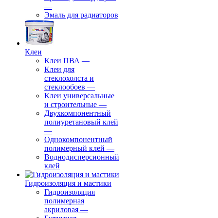
—
Эмаль для радиаторов
Клеи
Клеи ПВА
—
Клеи для
стеклохолста и
стеклообоев
—
Клеи универсальные
и строительные
—
Двухкомпонентный
полиуретановый клей
—
Однокомпонентный
полимерный клей
—
Воднодисперсионный
клей
Гидроизоляция и мастики
Гидроизоляция
полимерная
акриловая
—