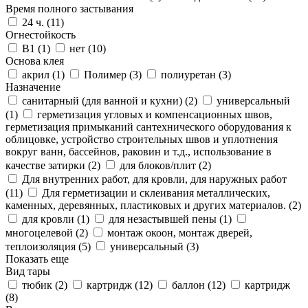
Время полного застывания
24 ч. (
11
)
Огнестойкость
B1 (
1
)
нет (
10
)
Основа клея
акрил (
1
)
Полимер (
3
)
полиуретан (
3
)
Назначение
санитарный (для ванной и кухни) (
2
)
универсальный
(
1
)
герметизация угловых и компенсационных швов,
герметизация примыканий сантехнического оборудования к
облицовке, устройство строительных швов и уплотнения
вокруг ванн, бассейнов, раковин и т.д., использование в
качестве затирки (
2
)
для блоков/плит (
2
)
Для внутренних работ, для кровли, для наружных работ
(
11
)
Для герметизации и склеивания металлических,
каменных, деревянных, пластиковых и других материалов. (
2
)
для кровли (
1
)
для незастывшей пены (
1
)
многоцелевой (
2
)
монтаж окоон, монтаж дверей,
теплоизоляция (
5
)
универсальный (
3
)
Показать еще
Вид тары
тюбик (
2
)
картридж (
12
)
баллон (
12
)
картридж
(
8
)