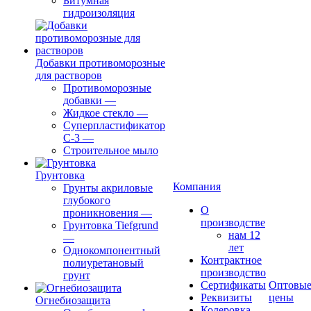
Битумная
гидроизоляция
Добавки противоморозные
для растворов
Противоморозные
добавки
—
Жидкое стекло
—
Суперпластификатор
С-3
—
Строительное мыло
Грунтовка
Компания
Грунты акриловые
глубокого
О
проникновения
—
производстве
Грунтовка Tiefgrund
нам 12
—
лет
Однокомпонентный
Контрактное
полиуретановый
производство
грунт
Сертификаты
Оптовы
Реквизиты
цены
Огнебиозащита
Колеровка